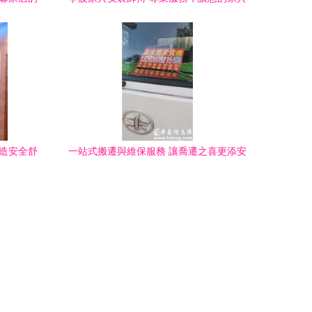
完美呈現
打造安全舒
一站式搬遷與維保服務 讓喬遷之喜更添安
心