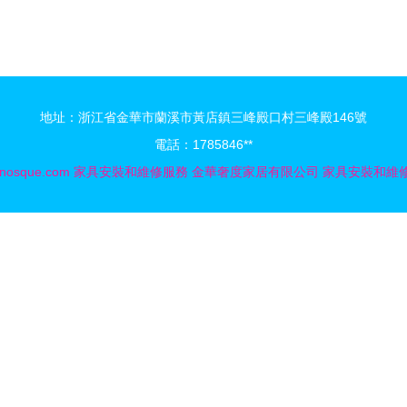
式家具解決方案的卓越選擇
地址：浙江省金華市蘭溪市黃店鎮三峰殿口村三峰殿146號
電話：1785846**
nosque.com
家具安裝和維修服務
金華奢度家居有限公司
家具安裝和維