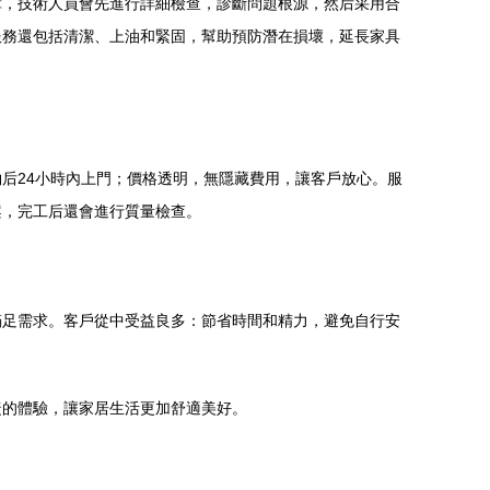
障，技術人員會先進行詳細檢查，診斷問題根源，然后采用合
服務還包括清潔、上油和緊固，幫助預防潛在損壞，延長家具
后24小時內上門；價格透明，無隱藏費用，讓客戶放心。服
案，完工后還會進行質量檢查。
滿足需求。客戶從中受益良多：節省時間和精力，避免自行安
捷的體驗，讓家居生活更加舒適美好。