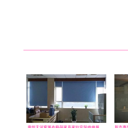
廣州天河窗簾布藝與家具家紡安裝維修服
新市專