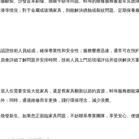
子腿斷裂、沙發皮革劃傷、抽屜卡頓等問題。蚌埠的維修服務覆蓋常見故
掉漆等情況；對于金屬或玻璃家具，則能解決銹蝕或裂紋問題。定期保養
認證技術人員組成，確保專業性和安全性；服務響應迅速，通常可在預約
人員會詳細了解問題并安排時間，技術人員上門后現場評估并提供解決方
新居入住需要安裝大批家具，還是舊家具翻新以節約資源，蚌埠服務都能
意外；同時，通過維修而非更換，踐行環保理念，減少浪費。
具煥發新生。如果您正面臨家具問題，不妨聯系專業團隊，享受安心、便